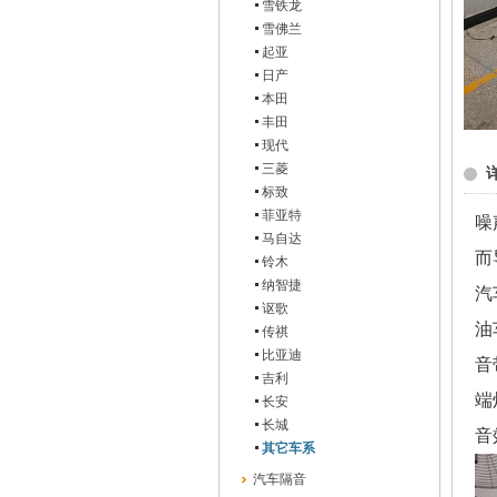
雪铁龙
雪佛兰
起亚
日产
本田
丰田
现代
三菱
标致
菲亚特
噪
马自达
而
铃木
纳智捷
汽
讴歌
油
传祺
比亚迪
音
吉利
端
长安
长城
音
其它车系
汽车隔音