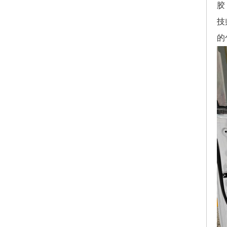
胶
技
的