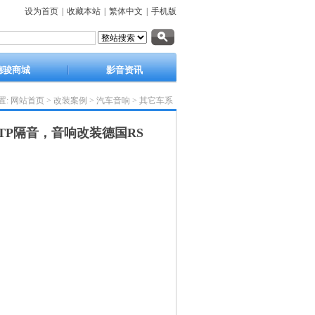
设为首页
|
收藏本站
|
繁体中文
|
手机版
德骏商城
影音资讯
置:
网站首页
>
改装案例
>
汽车音响
>
其它车系
TP隔音，音响改装德国RS