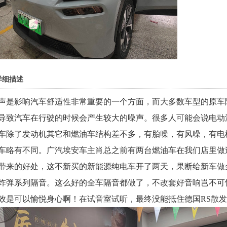
详细描述
声是影响汽车舒适性非常重要的一个方面，而大多数车型的原车
导致汽车在行驶的时候会产生较大的噪声。很多人可能会说电动
车除了发动机其它和燃油车结构差不多，有胎噪，有风噪，有电
车略有不同。广汽埃安车主肖总之前有两台燃油车在我们店里做
带来的好处，这不新买的新能源纯电车开了两天，果断给新车做全
炸弹系列隔音。这么好的全车隔音都做了，不改套好音响岂不可
效是可以愉悦身心啊！在试音室试听，最终没能抵住德国RS散发出的魅