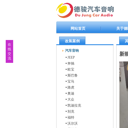
网站首页
关于德
改装案例
在
线
汽车音响
新
交
JEEP
流
奔驰
欧宝
斯巴鲁
宝马
路虎
奥迪
大众
凯迪拉克
别克
福特
沃尔沃