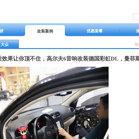
骏
优惠套餐
改装案例
大众
当
质效果让你顶不住，高尔夫6音响改装德国彩虹DL，曼菲