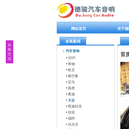
网站首页
关于德
改装案例
在
线
汽车音响
音
交
JEEP
流
奔驰
欧宝
斯巴鲁
宝马
路虎
奥迪
大众
凯迪拉克
别克
福特
沃尔沃