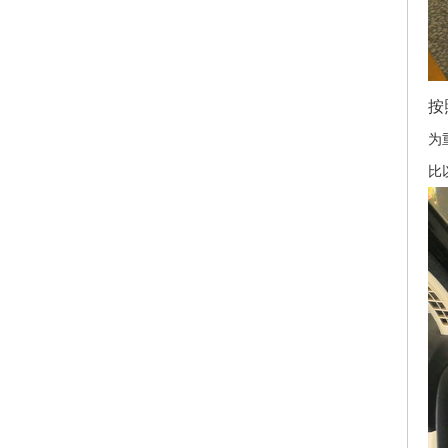
按
为
比