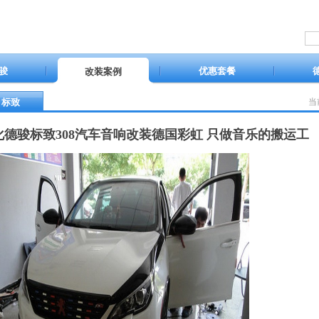
骏
优惠套餐
改装案例
标致
当
化德骏标致308汽车音响改装德国彩虹 只做音乐的搬运工