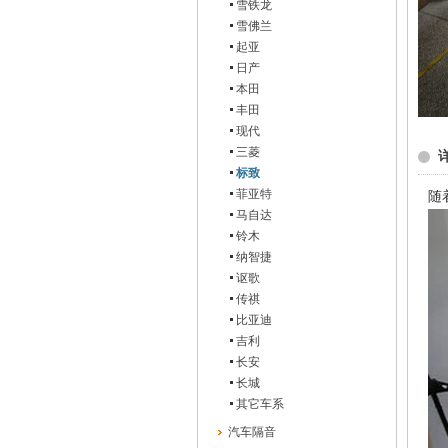
雪铁龙
雪佛兰
起亚
日产
本田
丰田
现代
三菱
标致
菲亚特
随
马自达
铃木
纳智捷
讴歌
传祺
比亚迪
吉利
长安
长城
其它车系
汽车隔音