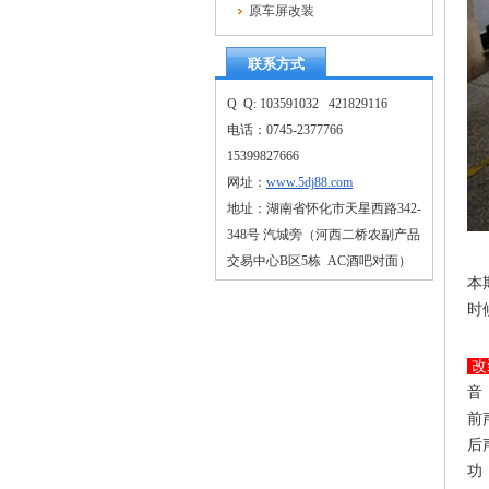
原车屏改装
联系方式
Q Q: 103591032 421829116
电话：0745-2377766
15399827666
网址：
www.5dj88.com
地址：湖南省怀化市天星西路342-
348号 汽城旁（河西二桥农副产品
交易中心B区5栋 AC酒吧对面）
本
时
改
音
前
后
功