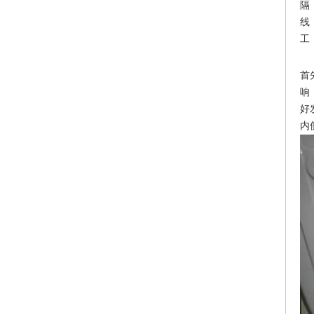
隔
线
工
首
响
好
内