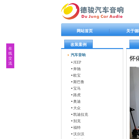
网站首页
关于德
改装案例
在
线
汽车音响
怀
交
JEEP
流
奔驰
欧宝
斯巴鲁
宝马
路虎
奥迪
大众
凯迪拉克
别克
福特
沃尔沃