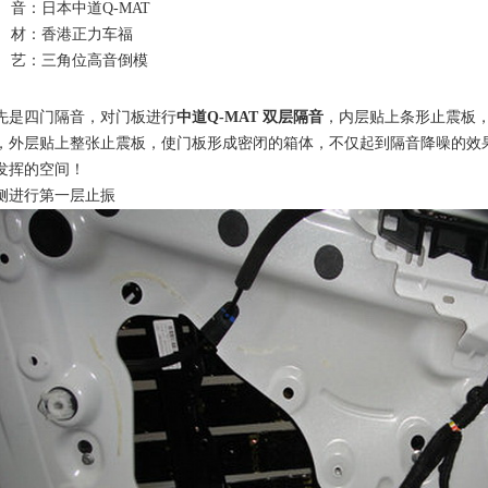
 音：日本中道Q-MAT
 材：香港正力车福
 艺：三角位高音倒模
先是四门隔音，对门板进行
中道Q-MAT 双层隔音
，内层贴上条形止震板
，外层贴上整张止震板，使门板形成密闭的箱体，不仅起到隔音降噪的效
发挥的空间！
侧进行第一层止振