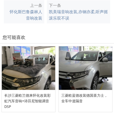
上一条
下一条
怀化斯巴鲁森林人
凯美瑞音响改装,亦钢亦柔,听声摇
音响改装
滚乐双不误
您可能喜欢
长沙三菱欧兰德来怀化改装彩
三菱欧蓝德改装德国喜力士，
虹汽车音响+诗芬尼智能调音
全车中道隔音
DSP