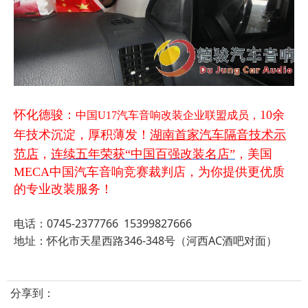
怀化德骏：
10余
中国U17汽车音响改装企业联盟成员，
年技术沉淀，厚积薄发！
湖南首家汽车隔音技术示
范店
，
连续五年荣获“中国百强改装名店”
，美国
MECA中国汽车音响竞赛裁判店，为你提供更优质
的专业改装服务！
电话：0745-2377766 15399827666
地址：怀化市天星西路346-348号（河西AC酒吧对面）
分享到：