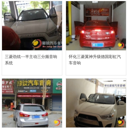
三菱劲炫---半主动三分频音响
怀化三菱翼神升级德国彩虹汽
系统
车音响