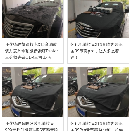
怀化德骏凯迪拉克XT5音响改
怀化凯迪拉克XTS音响改装德
装丹麦丹拿顶级伊索塔Esotar
国RS节奏pro，让人多么着
三分频先锋ODR三机四码
迷！
怀化德骏音响改装凯迪拉克
怀化凯迪拉克XTS音响改装德
SRX无损升级德国RS节奏音响
国RSPro新节奏两分频，和你