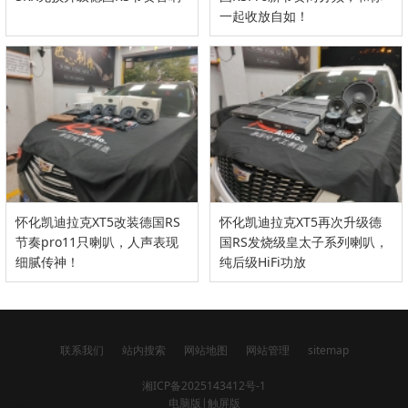
一起收放自如！
怀化凯迪拉克XT5改装德国RS
怀化凯迪拉克XT5再次升级德
节奏pro11只喇叭，人声表现
国RS发烧级皇太子系列喇叭，
细腻传神！
纯后级HiFi功放
联系我们
站内搜索
网站地图
网站管理
sitemap
湘ICP备2025143412号-1
电脑版
|
触屏版