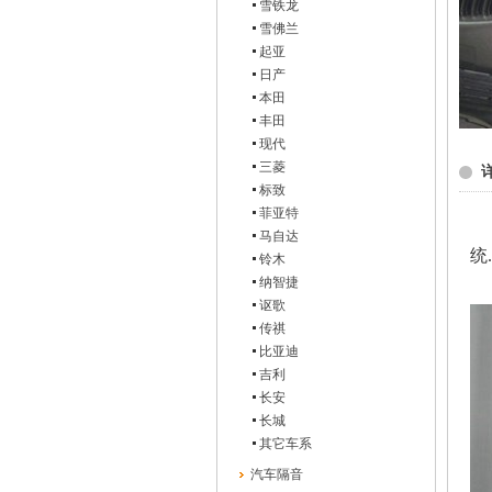
雪铁龙
雪佛兰
起亚
日产
本田
丰田
现代
三菱
标致
菲亚特
才
马自达
统
铃木
纳智捷
讴歌
传祺
比亚迪
吉利
长安
长城
其它车系
汽车隔音