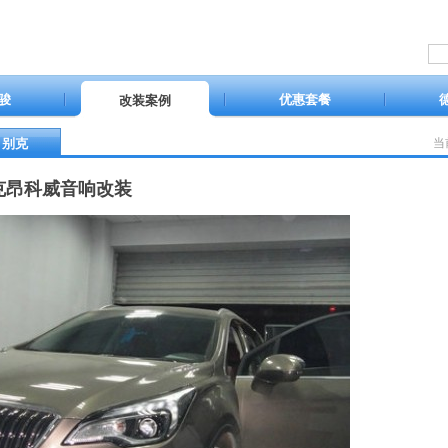
骏
优惠套餐
改装案例
别克
当
克昂科威音响改装