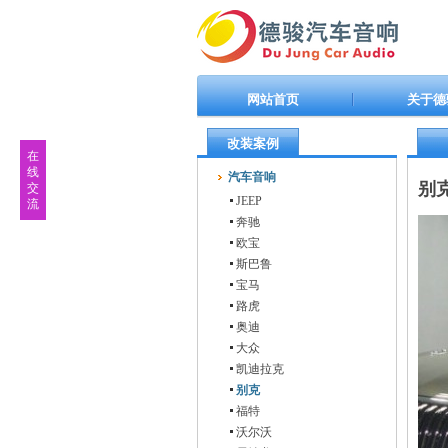
网站首页
关于德
改装案例
在
线
汽车音响
别
交
JEEP
流
奔驰
欧宝
斯巴鲁
宝马
路虎
奥迪
大众
凯迪拉克
别克
福特
沃尔沃