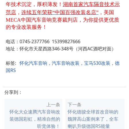
年技术沉淀，厚积薄发！
湖南首家汽车隔音技术示
范店
，
连续五年荣获“中国百强改装名店”
，美国
MECA中国汽车音响竞赛裁判店，为你提供更优质
的专业改装服务！
电话：0745-2377766 15399827666
地址：怀化市天星西路346-348号（河西AC酒吧对面）
标签:
怀化汽车音响，汽车音响改装，宝马530改装，德
国RS
分享到：
上一条
下一条
怀化大众速腾汽车音响改
怀化德骏全球首改音响的
装德国彩虹，精准自然的
魏牌高山案例来了，全车
听觉体验！
喇叭升级德国RS能量