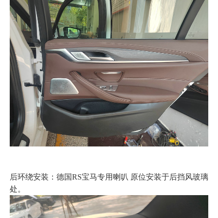
后环绕安装：德国RS宝马专用喇叭 原位安装于后挡风玻璃
处。