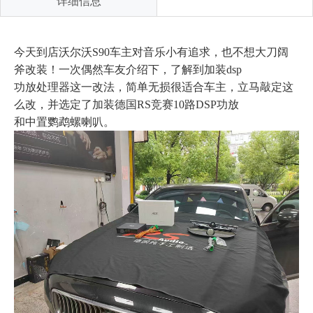
详细信息
今天到店沃尔沃S90车主对音乐小有追求，也不想大刀阔
斧改装！一次偶然车友介绍下，了解到加装dsp
功放处理器这一改法，简单无损很适合车主，立马敲定这
么改，并选定了加装德国RS竞赛10路DSP功放
和中置鹦鹉螺喇叭。