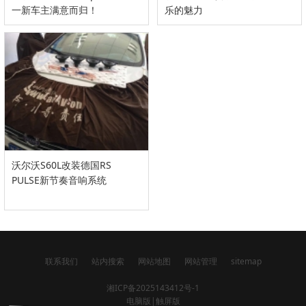
一新车主满意而归！
乐的魅力
沃尔沃S60L改装德国RS
PULSE新节奏音响系统
联系我们
站内搜索
网站地图
网站管理
sitemap
湘ICP备2025143412号-1
电脑版
|
触屏版