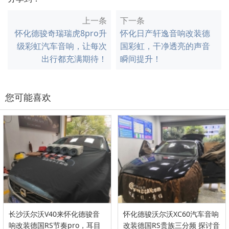
上一条
下一条
怀化德骏奇瑞瑞虎8pro升
怀化日产轩逸音响改装德
级彩虹汽车音响，让每次
国彩虹，干净透亮的声音
出行都充满期待！
瞬间提升！
您可能喜欢
长沙沃尔沃V40来怀化德骏音
怀化德骏沃尔沃XC60汽车音响
响改装德国RS节奏pro，耳目
改装德国RS贵族三分频 探讨音