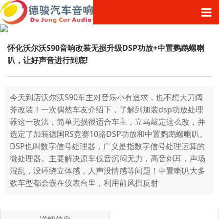
怀化沃尔沃S90音响改装无损升级DSP功放+中置鹦鹉螺喇
叭，让好声音进行到底!
今天到店沃尔沃S90车主对音乐小有追求，也不想大刀阔
斧改装！一次偶然车友介绍下，了解到加装dsp功放处理
器这一改法，简单无损很适合车主，立马敲定这么改，并
选定了加装德国RS竞赛10路DSP功放和中置鹦鹉螺喇叭。
DSP也叫数字信号处理器，广义是指数字信号处理运算的
微处理器。主要解决原车低音沉闷无力，高音刺耳，声场
混乱，没环绕立体感，人声没情感等问题！中置喇叭大多
数车型都会嵌在仪表台里，利用前风挡反射