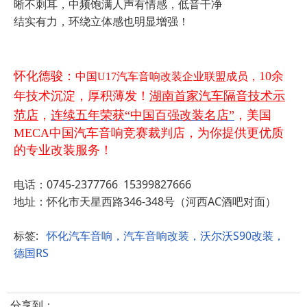
晰不刺耳，中频饱满人声有情感，低音干净
结实有力，环绕立体感也明显增强！
怀化德骏：
10余
中国U17汽车音响改装企业联盟成员，
年技术沉淀，厚积薄发！
湖南首家汽车隔音技术示
范店
，
连续五年荣获“中国百强改装名店”
，美国
MECA中国汽车音响竞赛裁判店，为你提供更优质
的专业改装服务！
电话：0745-2377766 15399827666
地址：怀化市天星西路346-348号（河西AC酒吧对面）
标签:
怀化汽车音响，汽车音响改装，沃尔沃S90改装，
德国RS
分享到：