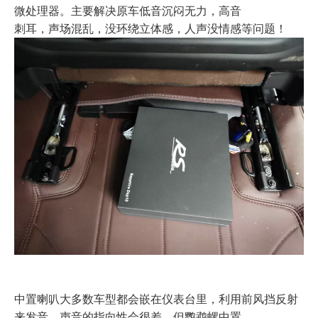
微处理器。主要解决原车低音沉闷无力，高音
刺耳，声场混乱，没环绕立体感，人声没情感等问题！
中置喇叭大多数车型都会嵌在仪表台里，利用前风挡反射
来发音，声音的指向性会很差，但鹦鹉螺中置