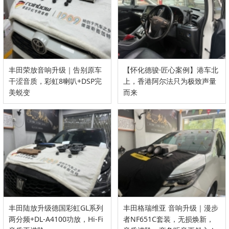
丰田荣放音响升级｜告别原车
【怀化德骏·匠心案例】港车北
干涩音质，彩虹8喇叭+DSP完
上，香港阿尔法只为极致声量
美蜕变
而来
丰田陆放升级德国彩虹GL系列
丰田格瑞维亚 音响升级｜漫步
两分频+DL-A4100功放，Hi-Fi
者NF651C套装，无损焕新，