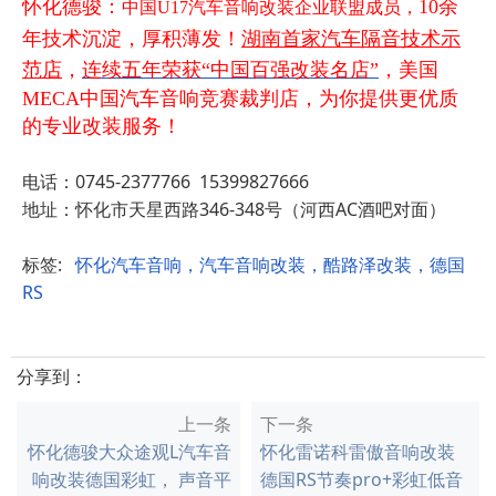
怀化德骏：
10余
中国U17汽车音响改装企业联盟成员，
年技术沉淀，厚积薄发！
湖南首家汽车隔音技术示
范店
，
连续五年荣获“中国百强改装名店”
，美国
MECA中国汽车音响竞赛裁判店，为你提供更优质
的专业改装服务！
电话：0745-2377766 15399827666
地址：怀化市天星西路346-348号（河西AC酒吧对面）
标签:
怀化汽车音响，汽车音响改装，酷路泽改装，德国
RS
分享到：
上一条
下一条
怀化德骏大众途观L汽车音
怀化雷诺科雷傲音响改装
响改装德国彩虹， 声音平
德国RS节奏pro+彩虹低音